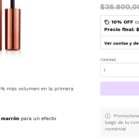
$38.800,0
10% OFF
c
Precio final:
$
Ver cuotas y d
Cantidad
6% más volumen en la primera
Promociones
 marrón
para un efecto
luego de tu co
comercial